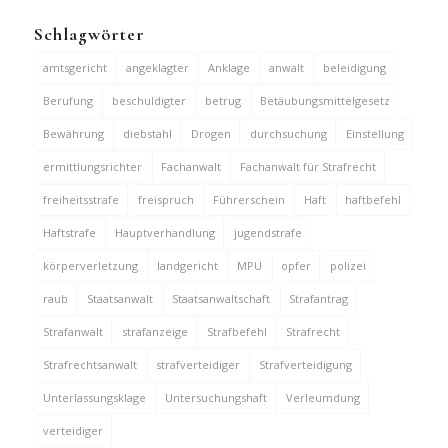
Schlagwörter
amtsgericht
angeklagter
Anklage
anwalt
beleidigung
Berufung
beschuldigter
betrug
Betäubungsmittelgesetz
Bewährung
diebstahl
Drogen
durchsuchung
Einstellung
ermittlungsrichter
Fachanwalt
Fachanwalt für Strafrecht
freiheitsstrafe
freispruch
Führerschein
Haft
haftbefehl
Haftstrafe
Hauptverhandlung
jugendstrafe
körperverletzung
landgericht
MPU
opfer
polizei
raub
Staatsanwalt
Staatsanwaltschaft
Strafantrag
Strafanwalt
strafanzeige
Strafbefehl
Strafrecht
Strafrechtsanwalt
strafverteidiger
Strafverteidigung
Unterlassungsklage
Untersuchungshaft
Verleumdung
verteidiger