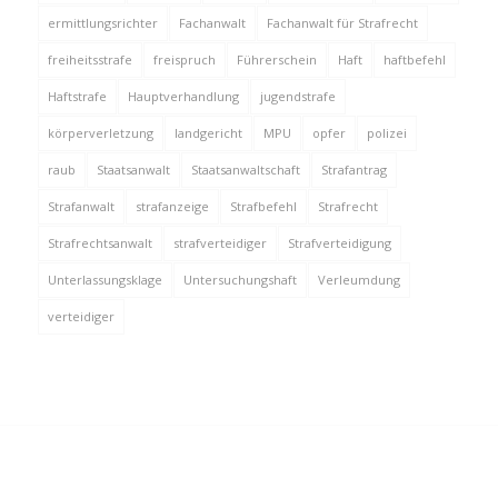
ermittlungsrichter
Fachanwalt
Fachanwalt für Strafrecht
freiheitsstrafe
freispruch
Führerschein
Haft
haftbefehl
Haftstrafe
Hauptverhandlung
jugendstrafe
körperverletzung
landgericht
MPU
opfer
polizei
raub
Staatsanwalt
Staatsanwaltschaft
Strafantrag
Strafanwalt
strafanzeige
Strafbefehl
Strafrecht
Strafrechtsanwalt
strafverteidiger
Strafverteidigung
Unterlassungsklage
Untersuchungshaft
Verleumdung
verteidiger