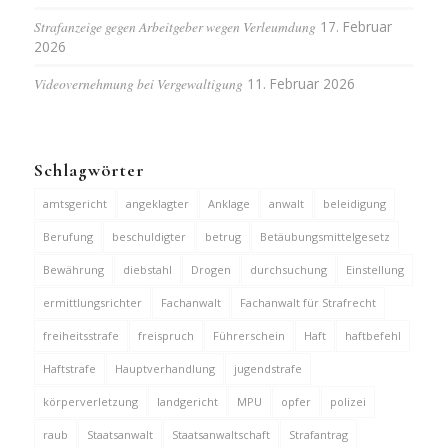
Strafanzeige gegen Arbeitgeber wegen Verleumdung
17. Februar
2026
Videovernehmung bei Vergewaltigung
11. Februar 2026
Schlagwörter
amtsgericht
angeklagter
Anklage
anwalt
beleidigung
Berufung
beschuldigter
betrug
Betäubungsmittelgesetz
Bewährung
diebstahl
Drogen
durchsuchung
Einstellung
ermittlungsrichter
Fachanwalt
Fachanwalt für Strafrecht
freiheitsstrafe
freispruch
Führerschein
Haft
haftbefehl
Haftstrafe
Hauptverhandlung
jugendstrafe
körperverletzung
landgericht
MPU
opfer
polizei
raub
Staatsanwalt
Staatsanwaltschaft
Strafantrag