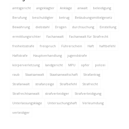
amtsgericht
angeklagter
Anklage
anwalt
beleidigung
Berufung
beschuldigter
betrug
Betäubungsmittelgesetz
Bewährung
diebstahl
Drogen
durchsuchung
Einstellung
ermittlungsrichter
Fachanwalt
Fachanwalt für Strafrecht
freiheitsstrafe
freispruch
Führerschein
Haft
haftbefehl
Haftstrafe
Hauptverhandlung
jugendstrafe
körperverletzung
landgericht
MPU
opfer
polizei
raub
Staatsanwalt
Staatsanwaltschaft
Strafantrag
Strafanwalt
strafanzeige
Strafbefehl
Strafrecht
Strafrechtsanwalt
strafverteidiger
Strafverteidigung
Unterlassungsklage
Untersuchungshaft
Verleumdung
verteidiger