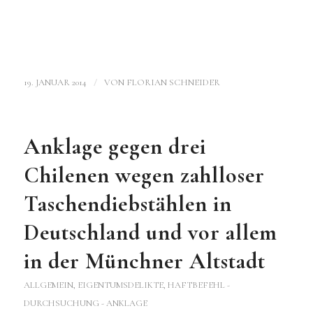
/
19. JANUAR 2014
VON
FLORIAN SCHNEIDER
Anklage gegen drei
Chilenen wegen zahlloser
Taschendiebstählen in
Deutschland und vor allem
in der Münchner Altstadt
ALLGEMEIN
,
EIGENTUMSDELIKTE
,
HAFTBEFEHL -
DURCHSUCHUNG - ANKLAGE