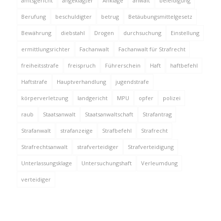
amtsgericht
angeklagter
Anklage
anwalt
beleidigung
Berufung
beschuldigter
betrug
Betäubungsmittelgesetz
Bewährung
diebstahl
Drogen
durchsuchung
Einstellung
ermittlungsrichter
Fachanwalt
Fachanwalt für Strafrecht
freiheitsstrafe
freispruch
Führerschein
Haft
haftbefehl
Haftstrafe
Hauptverhandlung
jugendstrafe
körperverletzung
landgericht
MPU
opfer
polizei
raub
Staatsanwalt
Staatsanwaltschaft
Strafantrag
Strafanwalt
strafanzeige
Strafbefehl
Strafrecht
Strafrechtsanwalt
strafverteidiger
Strafverteidigung
Unterlassungsklage
Untersuchungshaft
Verleumdung
verteidiger