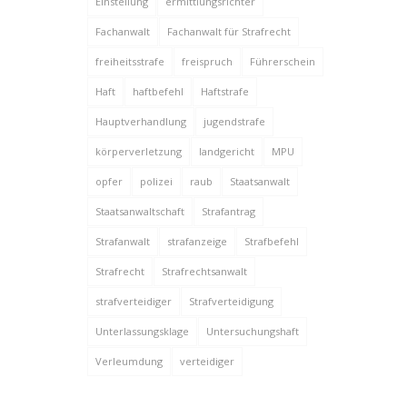
Einstellung
ermittlungsrichter
Fachanwalt
Fachanwalt für Strafrecht
freiheitsstrafe
freispruch
Führerschein
Haft
haftbefehl
Haftstrafe
Hauptverhandlung
jugendstrafe
körperverletzung
landgericht
MPU
opfer
polizei
raub
Staatsanwalt
Staatsanwaltschaft
Strafantrag
Strafanwalt
strafanzeige
Strafbefehl
Strafrecht
Strafrechtsanwalt
strafverteidiger
Strafverteidigung
Unterlassungsklage
Untersuchungshaft
Verleumdung
verteidiger