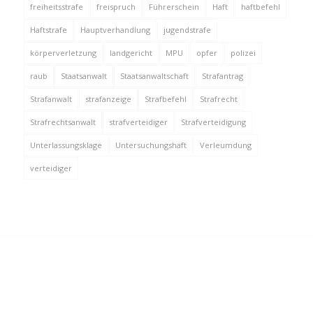
freiheitsstrafe
freispruch
Führerschein
Haft
haftbefehl
Haftstrafe
Hauptverhandlung
jugendstrafe
körperverletzung
landgericht
MPU
opfer
polizei
raub
Staatsanwalt
Staatsanwaltschaft
Strafantrag
Strafanwalt
strafanzeige
Strafbefehl
Strafrecht
Strafrechtsanwalt
strafverteidiger
Strafverteidigung
Unterlassungsklage
Untersuchungshaft
Verleumdung
verteidiger