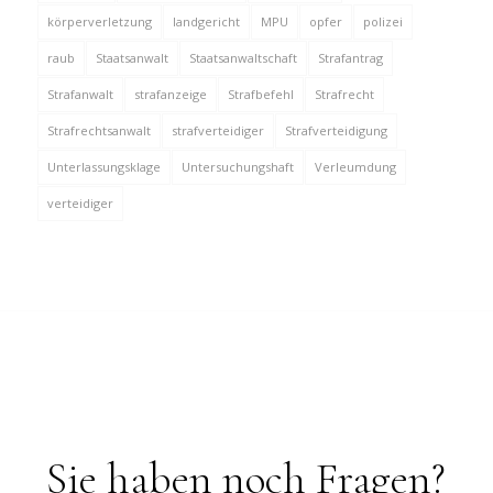
körperverletzung
landgericht
MPU
opfer
polizei
raub
Staatsanwalt
Staatsanwaltschaft
Strafantrag
Strafanwalt
strafanzeige
Strafbefehl
Strafrecht
Strafrechtsanwalt
strafverteidiger
Strafverteidigung
Unterlassungsklage
Untersuchungshaft
Verleumdung
verteidiger
Sie haben noch Fragen?