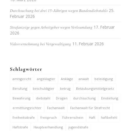
Durchsuchung bei drei 15-Jährigen wegen Bandendiebstahls
25.
Februar 2026
Strafanzeige gegen Arbeitgeber wegen Verleumdung
17. Februar
2026
Videovernehmung bei Vergewaltigung
11. Februar 2026
Schlagwörter
amtsgericht
angeklagter
Anklage
anwalt
beleidigung
Berufung
beschuldigter
betrug
Betäubungsmittelgesetz
Bewährung
diebstahl
Drogen
durchsuchung
Einstellung
ermittlungsrichter
Fachanwalt
Fachanwalt für Strafrecht
freiheitsstrafe
freispruch
Führerschein
Haft
haftbefehl
Haftstrafe
Hauptverhandlung
jugendstrafe