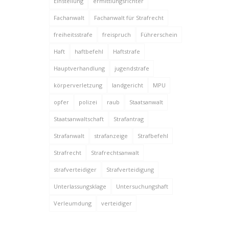
Einstellung
ermittlungsrichter
Fachanwalt
Fachanwalt für Strafrecht
freiheitsstrafe
freispruch
Führerschein
Haft
haftbefehl
Haftstrafe
Hauptverhandlung
jugendstrafe
körperverletzung
landgericht
MPU
opfer
polizei
raub
Staatsanwalt
Staatsanwaltschaft
Strafantrag
Strafanwalt
strafanzeige
Strafbefehl
Strafrecht
Strafrechtsanwalt
strafverteidiger
Strafverteidigung
Unterlassungsklage
Untersuchungshaft
Verleumdung
verteidiger