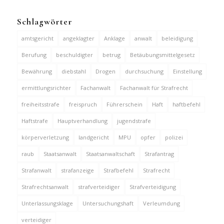
Schlagwörter
amtsgericht
angeklagter
Anklage
anwalt
beleidigung
Berufung
beschuldigter
betrug
Betäubungsmittelgesetz
Bewährung
diebstahl
Drogen
durchsuchung
Einstellung
ermittlungsrichter
Fachanwalt
Fachanwalt für Strafrecht
freiheitsstrafe
freispruch
Führerschein
Haft
haftbefehl
Haftstrafe
Hauptverhandlung
jugendstrafe
körperverletzung
landgericht
MPU
opfer
polizei
raub
Staatsanwalt
Staatsanwaltschaft
Strafantrag
Strafanwalt
strafanzeige
Strafbefehl
Strafrecht
Strafrechtsanwalt
strafverteidiger
Strafverteidigung
Unterlassungsklage
Untersuchungshaft
Verleumdung
verteidiger