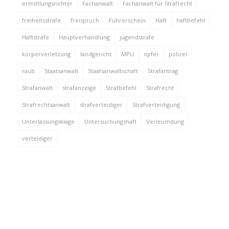
ermittlungsrichter
Fachanwalt
Fachanwalt für Strafrecht
freiheitsstrafe
freispruch
Führerschein
Haft
haftbefehl
Haftstrafe
Hauptverhandlung
jugendstrafe
körperverletzung
landgericht
MPU
opfer
polizei
raub
Staatsanwalt
Staatsanwaltschaft
Strafantrag
Strafanwalt
strafanzeige
Strafbefehl
Strafrecht
Strafrechtsanwalt
strafverteidiger
Strafverteidigung
Unterlassungsklage
Untersuchungshaft
Verleumdung
verteidiger