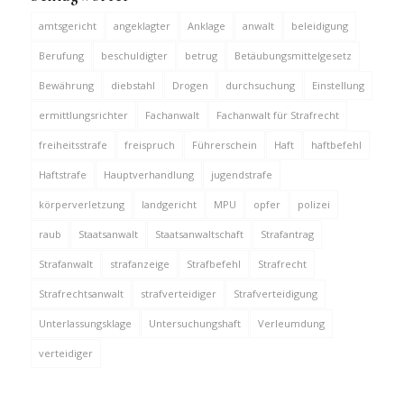
amtsgericht
angeklagter
Anklage
anwalt
beleidigung
Berufung
beschuldigter
betrug
Betäubungsmittelgesetz
Bewährung
diebstahl
Drogen
durchsuchung
Einstellung
ermittlungsrichter
Fachanwalt
Fachanwalt für Strafrecht
freiheitsstrafe
freispruch
Führerschein
Haft
haftbefehl
Haftstrafe
Hauptverhandlung
jugendstrafe
körperverletzung
landgericht
MPU
opfer
polizei
raub
Staatsanwalt
Staatsanwaltschaft
Strafantrag
Strafanwalt
strafanzeige
Strafbefehl
Strafrecht
Strafrechtsanwalt
strafverteidiger
Strafverteidigung
Unterlassungsklage
Untersuchungshaft
Verleumdung
verteidiger