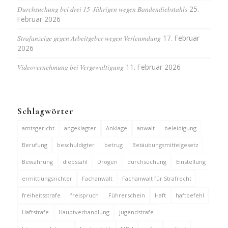
Durchsuchung bei drei 15-Jährigen wegen Bandendiebstahls
25.
Februar 2026
Strafanzeige gegen Arbeitgeber wegen Verleumdung
17. Februar
2026
Videovernehmung bei Vergewaltigung
11. Februar 2026
Schlagwörter
amtsgericht
angeklagter
Anklage
anwalt
beleidigung
Berufung
beschuldigter
betrug
Betäubungsmittelgesetz
Bewährung
diebstahl
Drogen
durchsuchung
Einstellung
ermittlungsrichter
Fachanwalt
Fachanwalt für Strafrecht
freiheitsstrafe
freispruch
Führerschein
Haft
haftbefehl
Haftstrafe
Hauptverhandlung
jugendstrafe