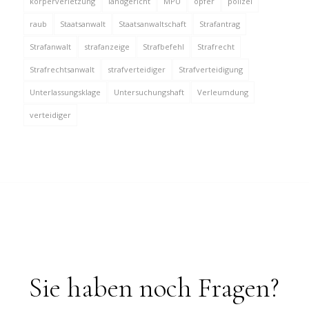
körperverletzung
landgericht
MPU
opfer
polizei
raub
Staatsanwalt
Staatsanwaltschaft
Strafantrag
Strafanwalt
strafanzeige
Strafbefehl
Strafrecht
Strafrechtsanwalt
strafverteidiger
Strafverteidigung
Unterlassungsklage
Untersuchungshaft
Verleumdung
verteidiger
Sie haben noch Fragen?