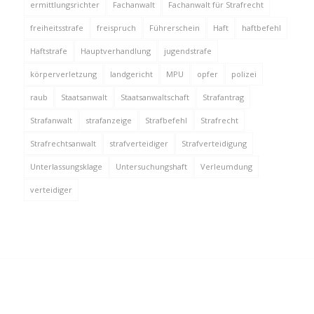
ermittlungsrichter
Fachanwalt
Fachanwalt für Strafrecht
freiheitsstrafe
freispruch
Führerschein
Haft
haftbefehl
Haftstrafe
Hauptverhandlung
jugendstrafe
körperverletzung
landgericht
MPU
opfer
polizei
raub
Staatsanwalt
Staatsanwaltschaft
Strafantrag
Strafanwalt
strafanzeige
Strafbefehl
Strafrecht
Strafrechtsanwalt
strafverteidiger
Strafverteidigung
Unterlassungsklage
Untersuchungshaft
Verleumdung
verteidiger