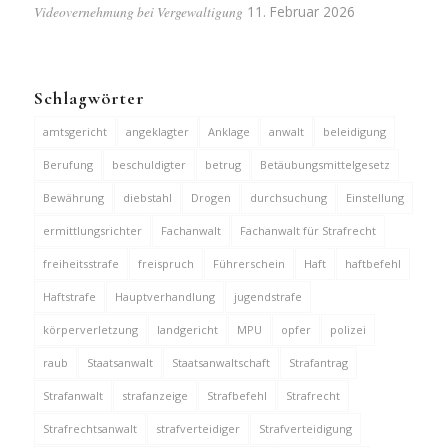
Videovernehmung bei Vergewaltigung
11. Februar 2026
Schlagwörter
amtsgericht
angeklagter
Anklage
anwalt
beleidigung
Berufung
beschuldigter
betrug
Betäubungsmittelgesetz
Bewährung
diebstahl
Drogen
durchsuchung
Einstellung
ermittlungsrichter
Fachanwalt
Fachanwalt für Strafrecht
freiheitsstrafe
freispruch
Führerschein
Haft
haftbefehl
Haftstrafe
Hauptverhandlung
jugendstrafe
körperverletzung
landgericht
MPU
opfer
polizei
raub
Staatsanwalt
Staatsanwaltschaft
Strafantrag
Strafanwalt
strafanzeige
Strafbefehl
Strafrecht
Strafrechtsanwalt
strafverteidiger
Strafverteidigung