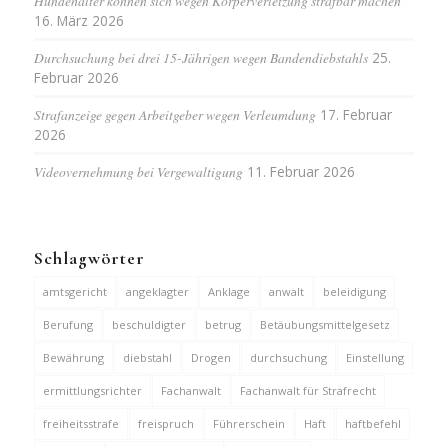
Hundehalter können sich wegen Körperverletzung strafbar machen
16. März 2026
Durchsuchung bei drei 15-Jährigen wegen Bandendiebstahls
25.
Februar 2026
Strafanzeige gegen Arbeitgeber wegen Verleumdung
17. Februar
2026
Videovernehmung bei Vergewaltigung
11. Februar 2026
Schlagwörter
amtsgericht
angeklagter
Anklage
anwalt
beleidigung
Berufung
beschuldigter
betrug
Betäubungsmittelgesetz
Bewährung
diebstahl
Drogen
durchsuchung
Einstellung
ermittlungsrichter
Fachanwalt
Fachanwalt für Strafrecht
freiheitsstrafe
freispruch
Führerschein
Haft
haftbefehl