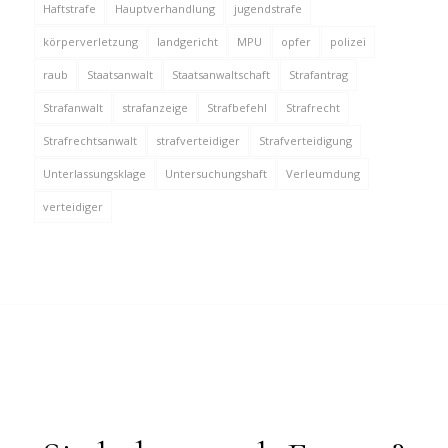
Haftstrafe
Hauptverhandlung
jugendstrafe
körperverletzung
landgericht
MPU
opfer
polizei
raub
Staatsanwalt
Staatsanwaltschaft
Strafantrag
Strafanwalt
strafanzeige
Strafbefehl
Strafrecht
Strafrechtsanwalt
strafverteidiger
Strafverteidigung
Unterlassungsklage
Untersuchungshaft
Verleumdung
verteidiger