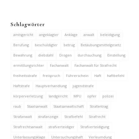
Schlagwörter
amtsgericht
angeklagter
Anklage
anwalt
beleidigung
Berufung
beschuldigter
betrug
Betäubungsmittelgesetz
Bewährung
diebstahl
Drogen
durchsuchung
Einstellung
ermittlungsrichter
Fachanwalt
Fachanwalt für Strafrecht
freiheitsstrafe
freispruch
Führerschein
Haft
haftbefehl
Haftstrafe
Hauptverhandlung
jugendstrafe
körperverletzung
landgericht
MPU
opfer
polizei
raub
Staatsanwalt
Staatsanwaltschaft
Strafantrag
Strafanwalt
strafanzeige
Strafbefehl
Strafrecht
Strafrechtsanwalt
strafverteidiger
Strafverteidigung
Unterlassungsklage
Untersuchungshaft
Verleumdung