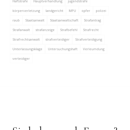
Haftstrafe
Hauptverhandlung
jugendstrafe
körperverletzung
landgericht
MPU
opfer
polizei
raub
Staatsanwalt
Staatsanwaltschaft
Strafantrag
Strafanwalt
strafanzeige
Strafbefehl
Strafrecht
Strafrechtsanwalt
strafverteidiger
Strafverteidigung
Unterlassungsklage
Untersuchungshaft
Verleumdung
verteidiger