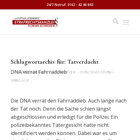
24/7-Notruf: 0162 - 42 46 843
Schlagwortarchiv für:
Tatverdacht
DNA verrät Fahrraddieb
EIGENTUMSDELIKTE
,
HAFTBEFEHL - DURCHSUCHUNG -
ANKLAGE
Die DNA verrät den Fahrraddieb. Auch lange nach
der Tat noch. Denn die Sache schien längst
abgeschlossen und erledigt für die Polizei. Ein
polizeibekanntes Tätergesicht hatte nicht
identifiziert werden können. Dabei war es um