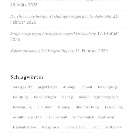
16. März 2026
Durchsuchung bei drei 15-Jährigen wegen Bandendiebstahls
25.
Februar 2026
Strafanzeige gegen Arbeitgeber wegen Verleumdung
17. Februar
2026
Videovernehmung bei Vergewaltigung
11. Februar 2026
Schlagwörter
amtsgericht
angeklagter
Anklage
anwalt
beleidigung
Berufung
beschuldigter
betrug
Betäubungsmittelgesetz
Bewährung
diebstahl
Drogen
durchsuchung
Einstellung
ermittlungsrichter
Fachanwalt
Fachanwalt für Strafrecht
freiheitsstrafe
freispruch
Führerschein
Haft
haftbefehl