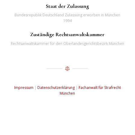
Staat der Zulassung
Bundesrepublik Deutschland Zulassung erworben in München
1994
Zuständige Rechtsanwaltskammer
Rechtsanwaltskammer für den Oberlandesgerichtsbezirk München
Impressum
|
Datenschutzerklärung
|
Fachanwalt für Strafrecht
München