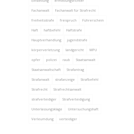
Einstellung
ermittlungsrichter
Fachanwalt
Fachanwalt für Strafrecht
freiheitsstrafe
freispruch
Führerschein
Haft
haftbefehl
Haftstrafe
Hauptverhandlung
jugendstrafe
körperverletzung
landgericht
MPU
opfer
polizei
raub
Staatsanwalt
Staatsanwaltschaft
Strafantrag
Strafanwalt
strafanzeige
Strafbefehl
Strafrecht
Strafrechtsanwalt
strafverteidiger
Strafverteidigung
Unterlassungsklage
Untersuchungshaft
Verleumdung
verteidiger