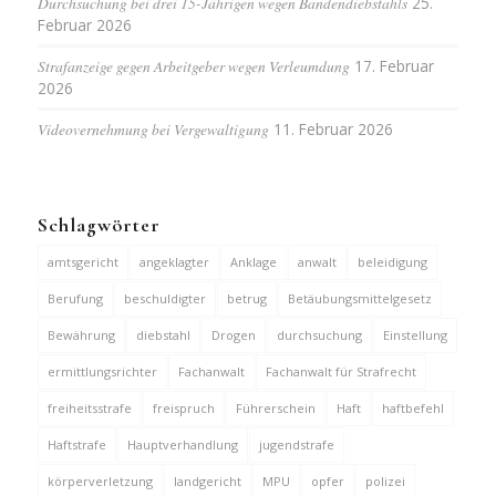
Durchsuchung bei drei 15-Jährigen wegen Bandendiebstahls
25.
Februar 2026
Strafanzeige gegen Arbeitgeber wegen Verleumdung
17. Februar
2026
Videovernehmung bei Vergewaltigung
11. Februar 2026
Schlagwörter
amtsgericht
angeklagter
Anklage
anwalt
beleidigung
Berufung
beschuldigter
betrug
Betäubungsmittelgesetz
Bewährung
diebstahl
Drogen
durchsuchung
Einstellung
ermittlungsrichter
Fachanwalt
Fachanwalt für Strafrecht
freiheitsstrafe
freispruch
Führerschein
Haft
haftbefehl
Haftstrafe
Hauptverhandlung
jugendstrafe
körperverletzung
landgericht
MPU
opfer
polizei