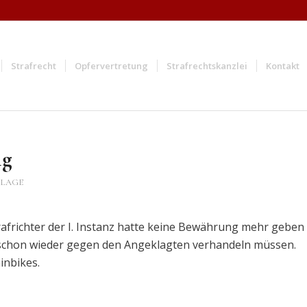
Strafrecht
Opfervertretung
Strafrechtskanzlei
Kontakt
ng
KLAGE
rafrichter der I. Instanz hatte keine Bewährung mehr geben
er schon wieder gegen den Angeklagten verhandeln müssen.
inbikes.