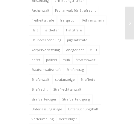
Einstellung
ermittlungsrichter
Fachanwalt
Fachanwalt für Strafrecht
freiheitsstrafe
freispruch
Führerschein
Ei
Haft
haftbefehl
Haftstrafe
Hauptverhandlung
jugendstrafe
körperverletzung
landgericht
MPU
opfer
polizei
raub
Staatsanwalt
Staatsanwaltschaft
Strafantrag
Strafanwalt
strafanzeige
Strafbefehl
Strafrecht
Strafrechtsanwalt
strafverteidiger
Strafverteidigung
Unterlassungsklage
Untersuchungshaft
Verleumdung
verteidiger