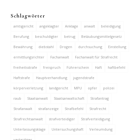
Schlagwörter
amtsgericht
angeklagter
Anklage
anwalt
beleidigung
Berufung
beschuldigter
betrug
Betäubungsmittelgesetz
Bewährung
diebstahl
Drogen
durchsuchung
Einstellung
ermittlungsrichter
Fachanwalt
Fachanwalt für Strafrecht
freiheitsstrafe
freispruch
Führerschein
Haft
haftbefehl
Haftstrafe
Hauptverhandlung
jugendstrafe
körperverletzung
landgericht
MPU
opfer
polizei
raub
Staatsanwalt
Staatsanwaltschaft
Strafantrag
Strafanwalt
strafanzeige
Strafbefehl
Strafrecht
Strafrechtsanwalt
strafverteidiger
Strafverteidigung
Unterlassungsklage
Untersuchungshaft
Verleumdung
verteidiger