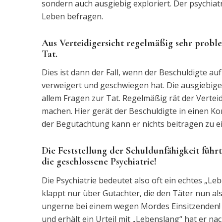
sondern auch ausgiebig exploriert. Der psychiat
Leben befragen.
Aus Verteidigersicht regelmäßig sehr proble
Tat.
Dies ist dann der Fall, wenn der Beschuldigte au
verweigert und geschwiegen hat. Die ausgiebige
allem Fragen zur Tat. Regelmäßig rät der Verte
machen. Hier gerät der Beschuldigte in einen Ko
der Begutachtung kann er nichts beitragen zu ei
Die Feststellung der Schuldunfähigkeit führ
die geschlossene Psychiatrie!
Die Psychiatrie bedeutet also oft ein echtes „L
klappt nur über Gutachter, die den Täter nun al
ungerne bei einem wegen Mordes Einsitzenden! 
und erhält ein Urteil mit „Lebenslang“ hat er nac