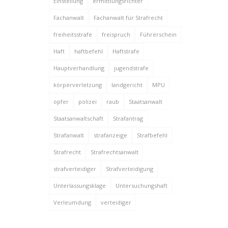
Einstellung
ermittlungsrichter
Fachanwalt
Fachanwalt für Strafrecht
freiheitsstrafe
freispruch
Führerschein
Haft
haftbefehl
Haftstrafe
Hauptverhandlung
jugendstrafe
körperverletzung
landgericht
MPU
opfer
polizei
raub
Staatsanwalt
Staatsanwaltschaft
Strafantrag
Strafanwalt
strafanzeige
Strafbefehl
Strafrecht
Strafrechtsanwalt
strafverteidiger
Strafverteidigung
Unterlassungsklage
Untersuchungshaft
Verleumdung
verteidiger