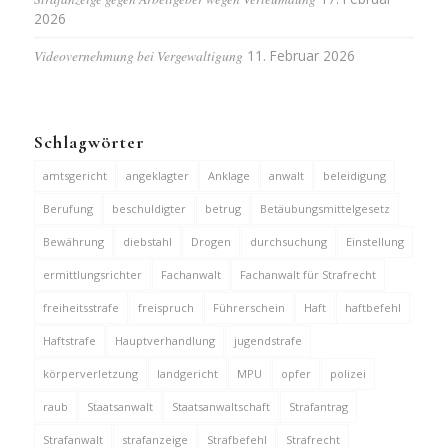
2026
Videovernehmung bei Vergewaltigung
11. Februar 2026
Schlagwörter
amtsgericht
angeklagter
Anklage
anwalt
beleidigung
Berufung
beschuldigter
betrug
Betäubungsmittelgesetz
Bewährung
diebstahl
Drogen
durchsuchung
Einstellung
ermittlungsrichter
Fachanwalt
Fachanwalt für Strafrecht
freiheitsstrafe
freispruch
Führerschein
Haft
haftbefehl
Haftstrafe
Hauptverhandlung
jugendstrafe
körperverletzung
landgericht
MPU
opfer
polizei
raub
Staatsanwalt
Staatsanwaltschaft
Strafantrag
Strafanwalt
strafanzeige
Strafbefehl
Strafrecht