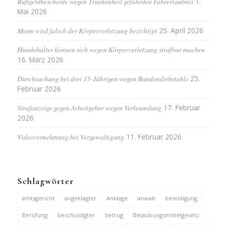
Bußgeldbescheide wegen Trunkenheit gefährden Fahrerlaubnis
1.
Mai 2026
Mann wird falsch der Körperverletzung bezichtigt
25. April 2026
Hundehalter können sich wegen Körperverletzung strafbar machen
16. März 2026
Durchsuchung bei drei 15-Jährigen wegen Bandendiebstahls
25.
Februar 2026
Strafanzeige gegen Arbeitgeber wegen Verleumdung
17. Februar
2026
Videovernehmung bei Vergewaltigung
11. Februar 2026
Schlagwörter
amtsgericht
angeklagter
Anklage
anwalt
beleidigung
Berufung
beschuldigter
betrug
Betäubungsmittelgesetz