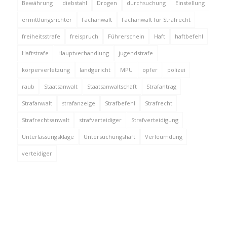
Bewährung
diebstahl
Drogen
durchsuchung
Einstellung
ermittlungsrichter
Fachanwalt
Fachanwalt für Strafrecht
freiheitsstrafe
freispruch
Führerschein
Haft
haftbefehl
Haftstrafe
Hauptverhandlung
jugendstrafe
körperverletzung
landgericht
MPU
opfer
polizei
raub
Staatsanwalt
Staatsanwaltschaft
Strafantrag
Strafanwalt
strafanzeige
Strafbefehl
Strafrecht
Strafrechtsanwalt
strafverteidiger
Strafverteidigung
Unterlassungsklage
Untersuchungshaft
Verleumdung
verteidiger