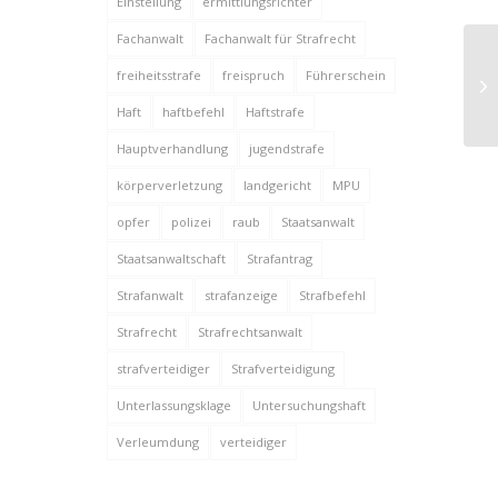
Einstellung
ermittlungsrichter
Fachanwalt
Fachanwalt für Strafrecht
freiheitsstrafe
freispruch
Führerschein
Ge
Haft
haftbefehl
Haftstrafe
Hauptverhandlung
jugendstrafe
körperverletzung
landgericht
MPU
opfer
polizei
raub
Staatsanwalt
Staatsanwaltschaft
Strafantrag
Strafanwalt
strafanzeige
Strafbefehl
Strafrecht
Strafrechtsanwalt
strafverteidiger
Strafverteidigung
Unterlassungsklage
Untersuchungshaft
Verleumdung
verteidiger