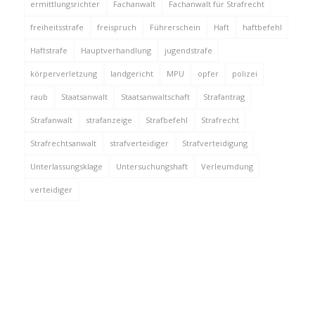
ermittlungsrichter
Fachanwalt
Fachanwalt für Strafrecht
freiheitsstrafe
freispruch
Führerschein
Haft
haftbefehl
Haftstrafe
Hauptverhandlung
jugendstrafe
körperverletzung
landgericht
MPU
opfer
polizei
raub
Staatsanwalt
Staatsanwaltschaft
Strafantrag
Strafanwalt
strafanzeige
Strafbefehl
Strafrecht
Strafrechtsanwalt
strafverteidiger
Strafverteidigung
Unterlassungsklage
Untersuchungshaft
Verleumdung
verteidiger