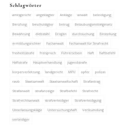
Schlagwörter
amtsgericht
angeklagter
Anklage
anwalt
beleidigung
Berufung
beschuldigter
betrug
Betäubungsmittelgesetz
Bewährung
diebstahl
Drogen
durchsuchung
Einstellung
ermittlungsrichter
Fachanwalt
Fachanwalt für Strafrecht
freiheitsstrafe
freispruch
Führerschein
Haft
haftbefehl
Haftstrafe
Hauptverhandlung
jugendstrafe
körperverletzung
landgericht
MPU
opfer
polizei
raub
Staatsanwalt
Staatsanwaltschaft
Strafantrag
Strafanwalt
strafanzeige
Strafbefehl
Strafrecht
Strafrechtsanwalt
strafverteidiger
Strafverteidigung
Unterlassungsklage
Untersuchungshaft
Verleumdung
verteidiger