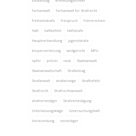
Einstellung
ermittlungsrichter
Fachanwalt
Fachanwalt für Strafrecht
freiheitsstrafe
freispruch
Führerschein
Haft
haftbefehl
Haftstrafe
Hauptverhandlung
jugendstrafe
körperverletzung
landgericht
MPU
opfer
polizei
raub
Staatsanwalt
Staatsanwaltschaft
Strafantrag
Strafanwalt
strafanzeige
Strafbefehl
Strafrecht
Strafrechtsanwalt
strafverteidiger
Strafverteidigung
Unterlassungsklage
Untersuchungshaft
Verleumdung
verteidiger