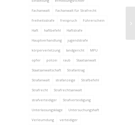
Einstellung
ermittlungsrichter
Fachanwalt
Fachanwalt für Strafrecht
Ju
freiheitsstrafe
freispruch
Führerschein
ge
me
Haft
haftbefehl
Haftstrafe
Hauptverhandlung
jugendstrafe
körperverletzung
landgericht
MPU
opfer
polizei
raub
Staatsanwalt
Staatsanwaltschaft
Strafantrag
Strafanwalt
strafanzeige
Strafbefehl
Strafrecht
Strafrechtsanwalt
strafverteidiger
Strafverteidigung
Unterlassungsklage
Untersuchungshaft
Verleumdung
verteidiger