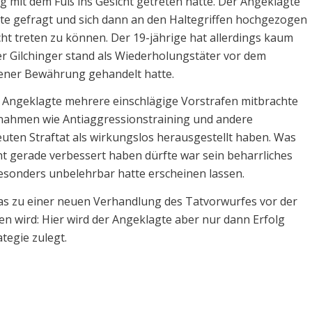
g mit dem Fuß ins Gesicht getreten hatte. Der Angeklagte
tte gefragt und sich dann an den Haltegriffen hochgezogen
t treten zu können. Der 19-jährige hat allerdings kaum
 Gilchinger stand als Wiederholungstäter vor dem
fener Bewährung gehandelt hatte.
 Angeklagte mehrere einschlägige Vorstrafen mitbrachte
nahmen wie Antiaggressionstraining und andere
ten Straftat als wirkungslos herausgestellt haben. Was
ht gerade verbessert haben dürfte war sein beharrliches
besonders unbelehrbar hatte erscheinen lassen.
s zu einer neuen Verhandlung des Tatvorwurfes vor der
 wird: Hier wird der Angeklagte aber nur dann Erfolg
tegie zulegt.