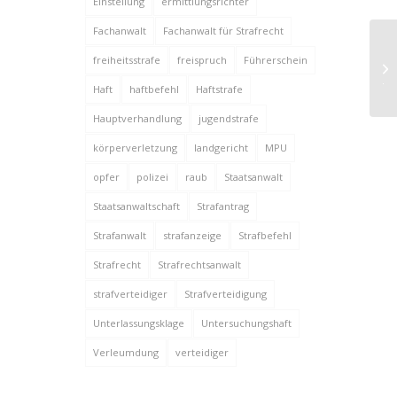
Einstellung
ermittlungsrichter
Fachanwalt
Fachanwalt für Strafrecht
An
freiheitsstrafe
freispruch
Führerschein
Ja
Haft
haftbefehl
Haftstrafe
Hauptverhandlung
jugendstrafe
körperverletzung
landgericht
MPU
opfer
polizei
raub
Staatsanwalt
Staatsanwaltschaft
Strafantrag
Strafanwalt
strafanzeige
Strafbefehl
Strafrecht
Strafrechtsanwalt
strafverteidiger
Strafverteidigung
Unterlassungsklage
Untersuchungshaft
Verleumdung
verteidiger