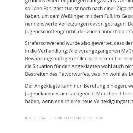
grundlos einen 19-jährigen Fahrgast aus Weßlin
soll den Fahrgast zuerst noch nach einer Zigare
haben, um dem Weßlinger mit dem Fuß ins Gesich
nennenswerte Verletzungen davon getragen. Der
Jugendschöffengericht, der zudem innerhalb of
Straferschwerend wurde also gewertet, dass der
in die Verhandlung: Alle vorangegangenen Maß
Bewährungsauflagen sollen sich erkennbar erneu
die Situation für den Angeklagten wohl auch nic
Bestreiten des Tatvorwurfes, was ihn wohl als 
Der Angeklagte kann nun Berufung einlegen, wa
Jugendkammer am Landgericht München II führen
haben, wenn er sich eine neue Verteidigungsstra
/
8. APRIL 2011
VON
FLORIAN SCHNEIDER