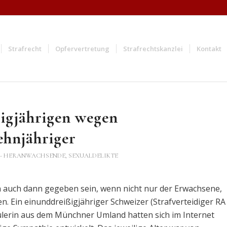
Strafrecht
Opfervertretung
Strafrechtskanzlei
Kontakt
ßigjährigen wegen
ehnjähriger
 - HERANWACHSENDE
,
SEXUALDELIKTE
 auch dann gegeben sein, wenn nicht nur der Erwachsene,
. Ein einunddreißigjähriger Schweizer (Strafverteidiger RA
hülerin aus dem Münchner Umland hatten sich im Internet