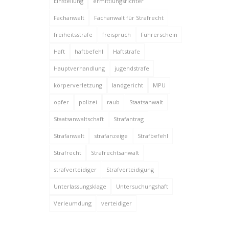
Einstellung
ermittlungsrichter
Fachanwalt
Fachanwalt für Strafrecht
freiheitsstrafe
freispruch
Führerschein
Haft
haftbefehl
Haftstrafe
Hauptverhandlung
jugendstrafe
körperverletzung
landgericht
MPU
opfer
polizei
raub
Staatsanwalt
Staatsanwaltschaft
Strafantrag
Strafanwalt
strafanzeige
Strafbefehl
Strafrecht
Strafrechtsanwalt
strafverteidiger
Strafverteidigung
Unterlassungsklage
Untersuchungshaft
Verleumdung
verteidiger