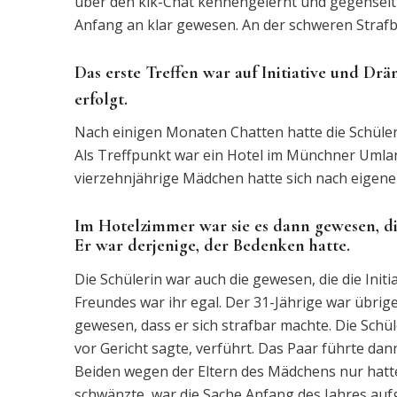
über den kik-Chat kennengelernt und gegenseitig
Anfang an klar gewesen. An der schweren Strafb
Das erste Treffen war auf Initiative und Dr
erfolgt.
Nach einigen Monaten Chatten hatte die Schülerin
Als Treffpunkt war ein Hotel im Münchner Umla
vierzehnjährige Mädchen hatte sich nach eigene
Im Hotelzimmer war sie es dann gewesen, di
Er war derjenige, der Bedenken hatte.
Die Schülerin war auch die gewesen, die die Initi
Freundes war ihr egal. Der 31-Jährige war übri
gewesen, dass er sich strafbar machte. Die Schül
vor Gericht sagte, verführt. Das Paar führte dan
Beiden wegen der Eltern des Mädchens nur hatt
schwänzte, war die Sache Anfang des Jahres auf