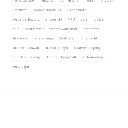
freiheitsstrafe
freispruch
Führerschein
Haft
haftbefehl
Haftstrafe
Hauptverhandlung
jugendstrafe
körperverletzung
landgericht
MPU
opfer
polizei
raub
Staatsanwalt
Staatsanwaltschaft
Strafantrag
Strafanwalt
strafanzeige
Strafbefehl
Strafrecht
Strafrechtsanwalt
strafverteidiger
Strafverteidigung
Unterlassungsklage
Untersuchungshaft
Verleumdung
verteidiger