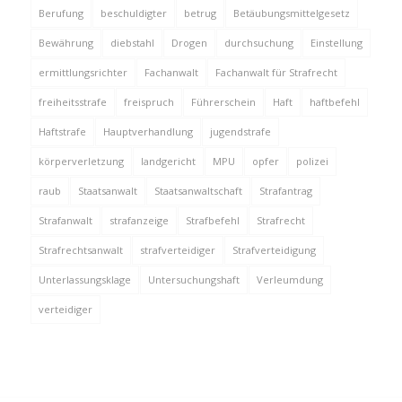
Berufung
beschuldigter
betrug
Betäubungsmittelgesetz
Bewährung
diebstahl
Drogen
durchsuchung
Einstellung
ermittlungsrichter
Fachanwalt
Fachanwalt für Strafrecht
freiheitsstrafe
freispruch
Führerschein
Haft
haftbefehl
Haftstrafe
Hauptverhandlung
jugendstrafe
körperverletzung
landgericht
MPU
opfer
polizei
raub
Staatsanwalt
Staatsanwaltschaft
Strafantrag
Strafanwalt
strafanzeige
Strafbefehl
Strafrecht
Strafrechtsanwalt
strafverteidiger
Strafverteidigung
Unterlassungsklage
Untersuchungshaft
Verleumdung
verteidiger