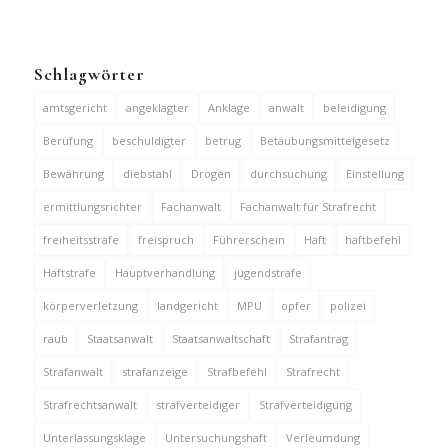
Schlagwörter
amtsgericht
angeklagter
Anklage
anwalt
beleidigung
Berufung
beschuldigter
betrug
Betäubungsmittelgesetz
Bewährung
diebstahl
Drogen
durchsuchung
Einstellung
ermittlungsrichter
Fachanwalt
Fachanwalt für Strafrecht
freiheitsstrafe
freispruch
Führerschein
Haft
haftbefehl
Haftstrafe
Hauptverhandlung
jugendstrafe
körperverletzung
landgericht
MPU
opfer
polizei
raub
Staatsanwalt
Staatsanwaltschaft
Strafantrag
Strafanwalt
strafanzeige
Strafbefehl
Strafrecht
Strafrechtsanwalt
strafverteidiger
Strafverteidigung
Unterlassungsklage
Untersuchungshaft
Verleumdung