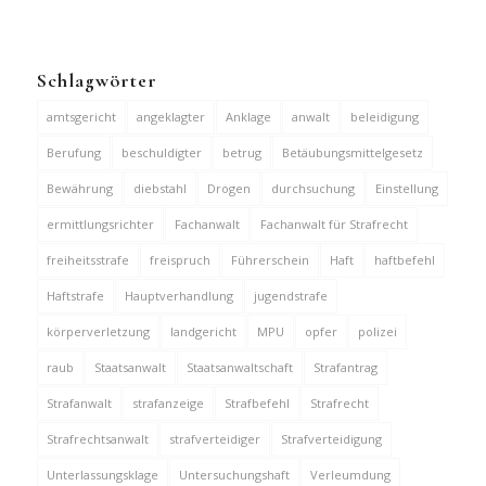
Schlagwörter
amtsgericht
angeklagter
Anklage
anwalt
beleidigung
Berufung
beschuldigter
betrug
Betäubungsmittelgesetz
Bewährung
diebstahl
Drogen
durchsuchung
Einstellung
ermittlungsrichter
Fachanwalt
Fachanwalt für Strafrecht
freiheitsstrafe
freispruch
Führerschein
Haft
haftbefehl
Haftstrafe
Hauptverhandlung
jugendstrafe
körperverletzung
landgericht
MPU
opfer
polizei
raub
Staatsanwalt
Staatsanwaltschaft
Strafantrag
Strafanwalt
strafanzeige
Strafbefehl
Strafrecht
Strafrechtsanwalt
strafverteidiger
Strafverteidigung
Unterlassungsklage
Untersuchungshaft
Verleumdung