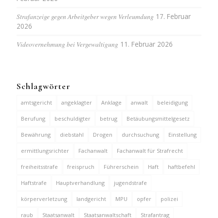
Strafanzeige gegen Arbeitgeber wegen Verleumdung
17. Februar
2026
Videovernehmung bei Vergewaltigung
11. Februar 2026
Schlagwörter
amtsgericht
angeklagter
Anklage
anwalt
beleidigung
Berufung
beschuldigter
betrug
Betäubungsmittelgesetz
Bewährung
diebstahl
Drogen
durchsuchung
Einstellung
ermittlungsrichter
Fachanwalt
Fachanwalt für Strafrecht
freiheitsstrafe
freispruch
Führerschein
Haft
haftbefehl
Haftstrafe
Hauptverhandlung
jugendstrafe
körperverletzung
landgericht
MPU
opfer
polizei
raub
Staatsanwalt
Staatsanwaltschaft
Strafantrag