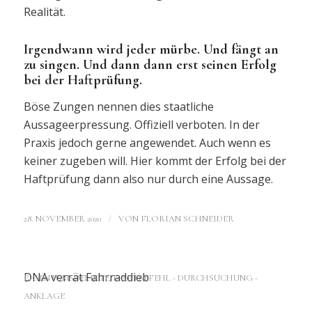
Realität.
Irgendwann wird jeder mürbe. Und fängt an
zu singen. Und dann dann erst seinen Erfolg
bei der Haftprüfung.
Böse Zungen nennen dies staatliche
Aussageerpressung. Offiziell verboten. In der
Praxis jedoch gerne angewendet. Auch wenn es
keiner zugeben will. Hier kommt der Erfolg bei der
Haftprüfung dann also nur durch eine Aussage.
/
28. NOVEMBER 2020
VON
FLORIAN SCHNEIDER
DNA verrät Fahrraddieb
EIGENTUMSDELIKTE
,
HAFTBEFEHL - DURCHSUCHUNG -
ANKLAGE