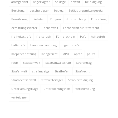
amtsgericht
angeklagter
Anklage
anwalt
beleidigung
Berufung
beschuldigter
betrug
Betäubungsmittelgesetz
Bewährung
diebstahl
Drogen
durchsuchung
Einstellung
ermittlungsrichter
Fachanwalt
Fachanwalt für Strafrecht
freiheitsstrafe
freispruch
Führerschein
Haft
haftbefehl
Haftstrafe
Hauptverhandlung
jugendstrafe
körperverletzung
landgericht
MPU
opfer
polizei
raub
Staatsanwalt
Staatsanwaltschaft
Strafantrag
Strafanwalt
strafanzeige
Strafbefehl
Strafrecht
Strafrechtsanwalt
strafverteidiger
Strafverteidigung
Unterlassungsklage
Untersuchungshaft
Verleumdung
verteidiger