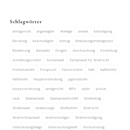
Schlagwörter
amtsgericht
angeklagter
Anklage
anwalt
beleidigung
Berufung
beschuldigter
betrug
Betäubungsmittelgesetz
Bewährung
diebstahl
Drogen
durchsuchung
Einstellung
ermittlungsrichter
Fachanwalt
Fachanwalt für Strafrecht
freiheitsstrafe
freispruch
Führerschein
Haft
haftbefehl
Haftstrafe
Hauptverhandlung
jugendstrafe
körperverletzung
landgericht
MPU
opfer
polizei
raub
Staatsanwalt
Staatsanwaltschaft
Strafantrag
Strafanwalt
strafanzeige
Strafbefehl
Strafrecht
Strafrechtsanwalt
strafverteidiger
Strafverteidigung
Unterlassungsklage
Untersuchungshaft
Verleumdung