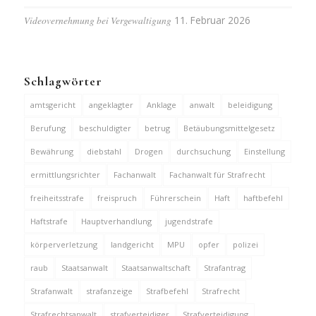
Videovernehmung bei Vergewaltigung
11. Februar 2026
Schlagwörter
amtsgericht
angeklagter
Anklage
anwalt
beleidigung
Berufung
beschuldigter
betrug
Betäubungsmittelgesetz
Bewährung
diebstahl
Drogen
durchsuchung
Einstellung
ermittlungsrichter
Fachanwalt
Fachanwalt für Strafrecht
freiheitsstrafe
freispruch
Führerschein
Haft
haftbefehl
Haftstrafe
Hauptverhandlung
jugendstrafe
körperverletzung
landgericht
MPU
opfer
polizei
raub
Staatsanwalt
Staatsanwaltschaft
Strafantrag
Strafanwalt
strafanzeige
Strafbefehl
Strafrecht
Strafrechtsanwalt
strafverteidiger
Strafverteidigung