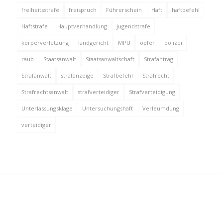
freiheitsstrafe
freispruch
Führerschein
Haft
haftbefehl
Haftstrafe
Hauptverhandlung
jugendstrafe
körperverletzung
landgericht
MPU
opfer
polizei
raub
Staatsanwalt
Staatsanwaltschaft
Strafantrag
Strafanwalt
strafanzeige
Strafbefehl
Strafrecht
Strafrechtsanwalt
strafverteidiger
Strafverteidigung
Unterlassungsklage
Untersuchungshaft
Verleumdung
verteidiger