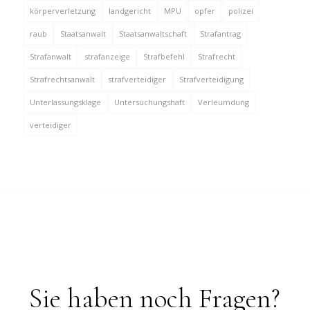
körperverletzung
landgericht
MPU
opfer
polizei
raub
Staatsanwalt
Staatsanwaltschaft
Strafantrag
Strafanwalt
strafanzeige
Strafbefehl
Strafrecht
Strafrechtsanwalt
strafverteidiger
Strafverteidigung
Unterlassungsklage
Untersuchungshaft
Verleumdung
verteidiger
Sie haben noch Fragen?