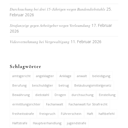
Durchsuchung bei drei 15-Jährigen wegen Bandendiebstahls
25.
Februar 2026
Strafanzeige gegen Arbeitgeber wegen Verleumdung
17. Februar
2026
Videovernehmung bei Vergewaltigung
11. Februar 2026
Schlagwörter
amtsgericht
angeklagter
Anklage
anwalt
beleidigung
Berufung
beschuldigter
betrug
Betäubungsmittelgesetz
Bewährung
diebstahl
Drogen
durchsuchung
Einstellung
ermittlungsrichter
Fachanwalt
Fachanwalt für Strafrecht
freiheitsstrafe
freispruch
Führerschein
Haft
haftbefehl
Haftstrafe
Hauptverhandlung
jugendstrafe