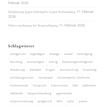
Februar 2026
Strafanzeige gegen Arbeitgeber wegen Verleumdung
17. Februar
2026
Videovernehmung bei Vergewaltigung
11. Februar 2026
Schlagwörter
amtsgericht
angeklagter
Anklage
anwalt
beleidigung
Berufung
beschuldigter
betrug
Betäubungsmittelgesetz
Bewährung
diebstahl
Drogen
durchsuchung
Einstellung
ermittlungsrichter
Fachanwalt
Fachanwalt für Strafrecht
freiheitsstrafe
freispruch
Führerschein
Haft
haftbefehl
Haftstrafe
Hauptverhandlung
jugendstrafe
körperverletzung
landgericht
MPU
opfer
polizei