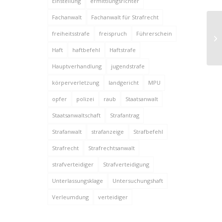
Einstellung
ermittlungsrichter
Fachanwalt
Fachanwalt für Strafrecht
Be
freiheitsstrafe
freispruch
Führerschein
An
Haft
haftbefehl
Haftstrafe
Hauptverhandlung
jugendstrafe
körperverletzung
landgericht
MPU
opfer
polizei
raub
Staatsanwalt
Staatsanwaltschaft
Strafantrag
Strafanwalt
strafanzeige
Strafbefehl
Strafrecht
Strafrechtsanwalt
strafverteidiger
Strafverteidigung
Unterlassungsklage
Untersuchungshaft
Verleumdung
verteidiger