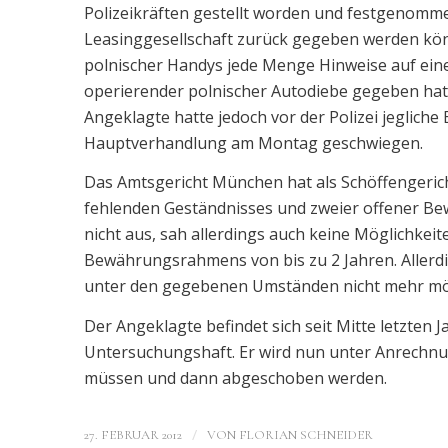
Polizeikräften gestellt worden und festgenomme
Leasinggesellschaft zurück gegeben werden kön
polnischer Handys jede Menge Hinweise auf ei
operierender polnischer Autodiebe gegeben hatt
Angeklagte hatte jedoch vor der Polizei jegliche
Hauptverhandlung am Montag geschwiegen.
Das Amtsgericht München hat als Schöffengericht
fehlenden Geständnisses und zweier offener Be
nicht aus, sah allerdings auch keine Möglichkei
Bewährungsrahmens von bis zu 2 Jahren. Allerd
unter den gegebenen Umständen nicht mehr mö
Der Angeklagte befindet sich seit Mitte letzten 
Untersuchungshaft. Er wird nun unter Anrechnung
müssen und dann abgeschoben werden.
/
27. FEBRUAR 2012
VON
FLORIAN SCHNEIDER