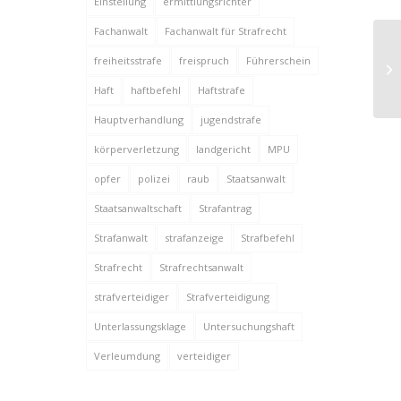
Einstellung
ermittlungsrichter
Fachanwalt
Fachanwalt für Strafrecht
Ha
freiheitsstrafe
freispruch
Führerschein
we
be
Haft
haftbefehl
Haftstrafe
Hauptverhandlung
jugendstrafe
körperverletzung
landgericht
MPU
opfer
polizei
raub
Staatsanwalt
Staatsanwaltschaft
Strafantrag
Strafanwalt
strafanzeige
Strafbefehl
Strafrecht
Strafrechtsanwalt
strafverteidiger
Strafverteidigung
Unterlassungsklage
Untersuchungshaft
Verleumdung
verteidiger