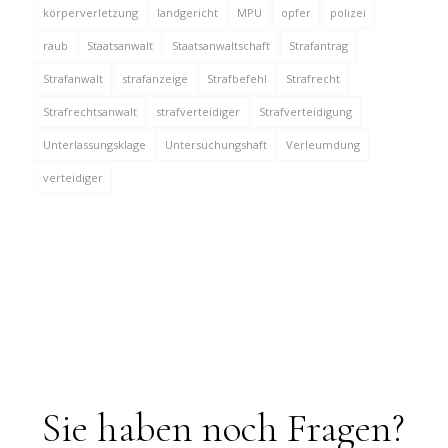
körperverletzung
landgericht
MPU
opfer
polizei
raub
Staatsanwalt
Staatsanwaltschaft
Strafantrag
Strafanwalt
strafanzeige
Strafbefehl
Strafrecht
Strafrechtsanwalt
strafverteidiger
Strafverteidigung
Unterlassungsklage
Untersuchungshaft
Verleumdung
verteidiger
Sie haben noch Fragen?