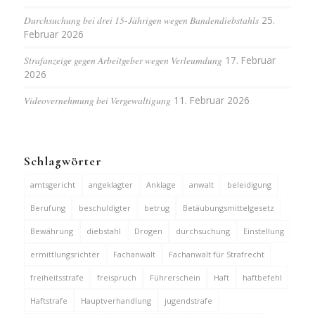
Durchsuchung bei drei 15-Jährigen wegen Bandendiebstahls
25.
Februar 2026
Strafanzeige gegen Arbeitgeber wegen Verleumdung
17. Februar
2026
Videovernehmung bei Vergewaltigung
11. Februar 2026
Schlagwörter
amtsgericht
angeklagter
Anklage
anwalt
beleidigung
Berufung
beschuldigter
betrug
Betäubungsmittelgesetz
Bewährung
diebstahl
Drogen
durchsuchung
Einstellung
ermittlungsrichter
Fachanwalt
Fachanwalt für Strafrecht
freiheitsstrafe
freispruch
Führerschein
Haft
haftbefehl
Haftstrafe
Hauptverhandlung
jugendstrafe