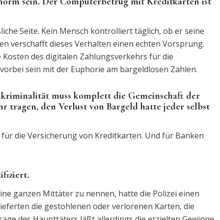
norm sein. Der Computerbetrug mit Kreditkarten ist
iche Seite. Kein Mensch kontrolliert täglich, ob er seine
en verschafft dieses Verhalten einen echten Vorsprung.
e Kosten des digitalen Zahlungsverkehrs für die
vorbei sein mit der Euphorie am bargeldlosen Zahlen.
nkriminalität muss komplett die Gemeinschaft der
 tragen, den Verlust von Bargeld hatte jeder selbst
 für die Versicherung von Kreditkarten. Und für Banken
fiziert.
eine ganzen Mittäter zu nennen, hatte die Polizei einen
 lieferten die gestohlenen oder verlorenen Karten, die
age des Haupttäters läßt allerdings die erzielten Gewinne