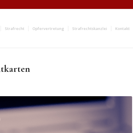
Strafrecht
Opfervertretung
Strafrechtskanzlei
Kontakt
tkarten