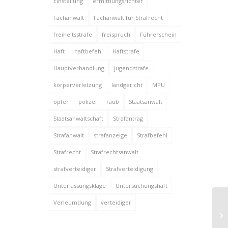
Einstellung
ermittlungsrichter
Fachanwalt
Fachanwalt für Strafrecht
freiheitsstrafe
freispruch
Führerschein
Haft
haftbefehl
Haftstrafe
Hauptverhandlung
jugendstrafe
körperverletzung
landgericht
MPU
opfer
polizei
raub
Staatsanwalt
Staatsanwaltschaft
Strafantrag
Strafanwalt
strafanzeige
Strafbefehl
Strafrecht
Strafrechtsanwalt
strafverteidiger
Strafverteidigung
Unterlassungsklage
Untersuchungshaft
Verleumdung
verteidiger