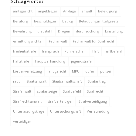
Schlagwörter
amtsgericht
angeklagter
Anklage
anwalt
beleidigung
Berufung
beschuldigter
betrug
Betäubungsmittelgesetz
Bewährung
diebstahl
Drogen
durchsuchung
Einstellung
ermittlungsrichter
Fachanwalt
Fachanwalt für Strafrecht
freiheitsstrafe
freispruch
Führerschein
Haft
haftbefehl
Haftstrafe
Hauptverhandlung
jugendstrafe
körperverletzung
landgericht
MPU
opfer
polizei
raub
Staatsanwalt
Staatsanwaltschaft
Strafantrag
Strafanwalt
strafanzeige
Strafbefehl
Strafrecht
Strafrechtsanwalt
strafverteidiger
Strafverteidigung
Unterlassungsklage
Untersuchungshaft
Verleumdung
verteidiger