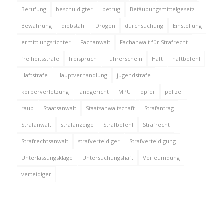
Berufung
beschuldigter
betrug
Betäubungsmittelgesetz
Bewährung
diebstahl
Drogen
durchsuchung
Einstellung
ermittlungsrichter
Fachanwalt
Fachanwalt für Strafrecht
freiheitsstrafe
freispruch
Führerschein
Haft
haftbefehl
Haftstrafe
Hauptverhandlung
jugendstrafe
körperverletzung
landgericht
MPU
opfer
polizei
raub
Staatsanwalt
Staatsanwaltschaft
Strafantrag
Strafanwalt
strafanzeige
Strafbefehl
Strafrecht
Strafrechtsanwalt
strafverteidiger
Strafverteidigung
Unterlassungsklage
Untersuchungshaft
Verleumdung
verteidiger