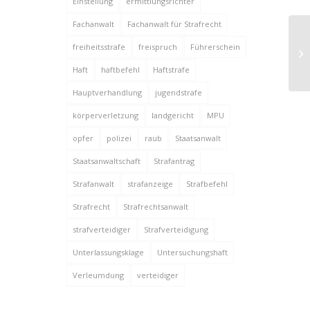
Einstellung
ermittlungsrichter
Fachanwalt
Fachanwalt für Strafrecht
Be
freiheitsstrafe
freispruch
Führerschein
Na
Haft
haftbefehl
Haftstrafe
Hauptverhandlung
jugendstrafe
körperverletzung
landgericht
MPU
opfer
polizei
raub
Staatsanwalt
Staatsanwaltschaft
Strafantrag
Strafanwalt
strafanzeige
Strafbefehl
Strafrecht
Strafrechtsanwalt
strafverteidiger
Strafverteidigung
Unterlassungsklage
Untersuchungshaft
Verleumdung
verteidiger