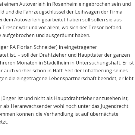
bei einem Autoverleih in Rosenheim eingebrochen sein und
d und die Fahrzeugschlüssel der Leihwagen der Firma
i dem Autoverleih gearbeitet haben soll sollen sie aus
m Tresor war und vor allem, wo sich der Tresor befand.
uhe aufgebrochen und ausgeräumt haben.
iger RA Florian Schneider) in eingetragener
atet ist, – soll der Drahtzieher und Haupttäter der ganzen
mehreren Monaten in Stadelheim in Untersuchungshaft. Er ist
 auch vorher schon in Haft. Seit der Inhaftierung seines
igen die eingetragene Lebenspartnerschaft beendet, er lebt
jünger ist und nicht als Hauptdrahtzieher anzusehen ist,
 er als Heranwachsender wohl noch unter das Jugendrecht
ommen können. die Verhandlung ist auf übernächste
tzt.